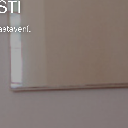
STI
astavení.