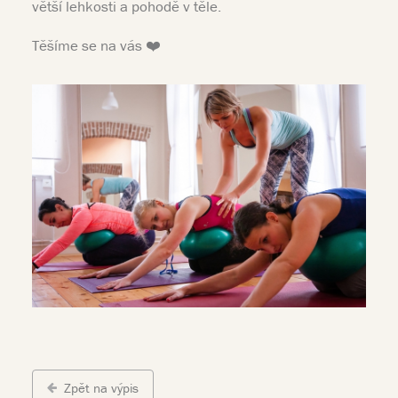
větší lehkosti a pohodě v těle.
Těšíme se na vás ❤️
Zpět na výpis