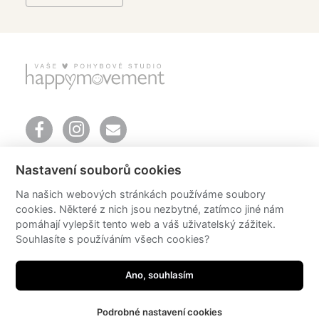
Mendlovo náměstí 157/1
Nastavení souborů cookies
603 00 Brno
telefon: +420 606 651 616
Na našich webových stránkách používáme soubory
email:
info@happyoga.cz
cookies. Některé z nich jsou nezbytné, zatímco jiné nám
Mgr. Romana Klášterecká Ph.D.
pomáhají vylepšit tento web a váš uživatelský zážitek.
email:
romana@happyoga.cz
Souhlasíte s používáním všech cookies?
© 2026 happyoga
Ano, souhlasím
design by Radka Sedlačíková
photo by Michaela Mrázková
developed by
JRWN
Podrobné nastavení cookies