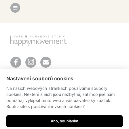
Mendlovo náměstí 157/1
Nastavení souborů cookies
603 00 Brno
telefon: +420 606 651 616
Na našich webových stránkách používáme soubory
email:
info@happyoga.cz
cookies. Některé z nich jsou nezbytné, zatímco jiné nám
Mgr. Romana Klášterecká Ph.D.
pomáhají vylepšit tento web a váš uživatelský zážitek.
email:
romana@happyoga.cz
Souhlasíte s používáním všech cookies?
© 2026 happyoga
Ano, souhlasím
design by Radka Sedlačíková