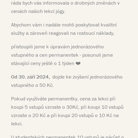
ráda bych vás informovala o drobných změnách v
cenách našich lekcí jógy.
Abychom vám i nadále mohli poskytovat kvalitní
služby a zároveň reagovali na rostoucí náklady,
přistoupili jsme k úpravám jednorázového
vstupného a cen permanentek - posunuli jsme
stávající ceny ještě o 1 týden ❤️
Od 30. září 2024,
dojde ke zvýšení jednorázového
vstupného o 50 Kč.
Pokud využíváte permanentky, cena za lekci při
koupi 5 vstupů vzroste o 30Kč, při koupi 10 vstupů
vzroste o 20 Kč a při koupi 20 vstupů o 10 Kč na
lekci.
U studentských permanentek 10 vstupů je nárůst o