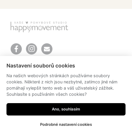
Mendlovo náměstí 157/1
Nastavení souborů cookies
603 00 Brno
telefon: +420 606 651 616
Na našich webových stránkách používáme soubory
email:
info@happyoga.cz
cookies. Některé z nich jsou nezbytné, zatímco jiné nám
Mgr. Romana Klášterecká Ph.D.
pomáhají vylepšit tento web a váš uživatelský zážitek.
email:
romana@happyoga.cz
Souhlasíte s používáním všech cookies?
© 2026 happyoga
Ano, souhlasím
design by Radka Sedlačíková
photo by Michaela Mrázková
developed by
JRWN
Podrobné nastavení cookies