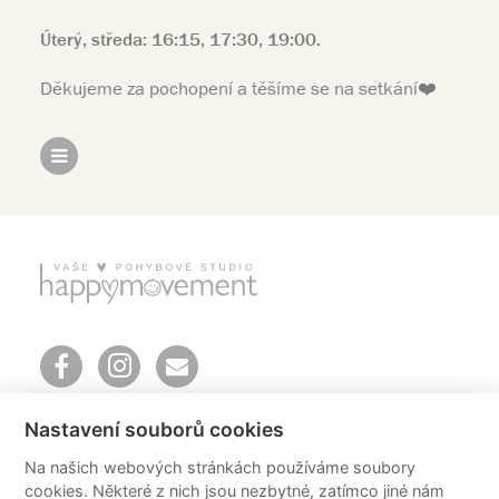
Úterý, středa: 16:15, 17:30, 19:00.
Děkujeme za pochopení a těšíme se na setkání❤️
Mendlovo náměstí 157/1
Nastavení souborů cookies
603 00 Brno
telefon: +420 606 651 616
Na našich webových stránkách používáme soubory
email:
info@happyoga.cz
cookies. Některé z nich jsou nezbytné, zatímco jiné nám