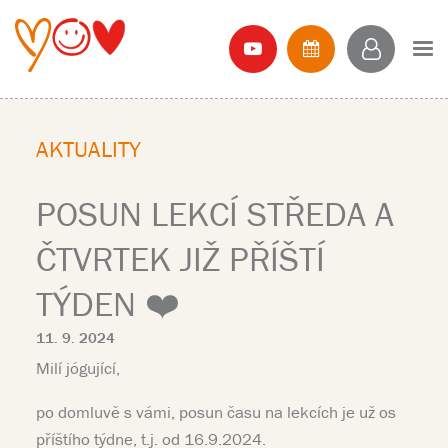
AKTUALITY
POSUN LEKCÍ STŘEDA A
ČTVRTEK JIŽ PŘÍŠTÍ
TÝDEN ❤️
11. 9. 2024
Milí jógující,
po domluvě s vámi, posun času na lekcích je už os
příštího týdne, t.j. od 16.9.2024.