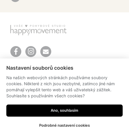
Mendlovo náměstí 157/1
Nastavení souborů cookies
603 00 Brno
telefon: +420 606 651 616
Na našich webových stránkách používáme soubory
email:
info@happyoga.cz
cookies. Některé z nich jsou nezbytné, zatímco jiné nám
Mgr. Romana Klášterecká Ph.D.
pomáhají vylepšit tento web a váš uživatelský zážitek.
email:
romana@happyoga.cz
Souhlasíte s používáním všech cookies?
© 2026 happyoga
Ano, souhlasím
design by Radka Sedlačíková
photo by Michaela Mrázková
developed by
JRWN
Podrobné nastavení cookies